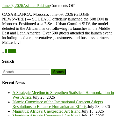
collaboration
on
sectorielle
June 9, 2026
Asianet Pakistan
Comments Off
SOUEAST
aux
CASABLANCA, Morocco, June 09, 2026 (GLOBE
S08
MVNOs
NEWSWIRE) — SOUEAST officially launched the S08 DM in
DM
World
Morocco. Positioned as a 7-Seat Urban Comfort SUV, the model
Makes
Awards
debuted in the African market following its launches in the Middle
African
East and Latin America. Over 500 guests attended the launch event,
Market
including media representatives, customers, and business partners.
Debut
Maître […]
with
Morocco
Posts
1
2
Next
Launch
pagination
Search
Search
for:
Recent News
A Strategic Meeting to Strengthen Statistical Harmonization in
West Africa
July 28, 2026
Islamic Committee of the International Crescent Adopts
Resolutions to Enhance Humanitarian Efforts
July 23, 2026
Mauritius: Africa’s Unexpected Art Island
July 18, 2026
Mauritius: Africa’s Unexpected Art Island
July 18, 2026