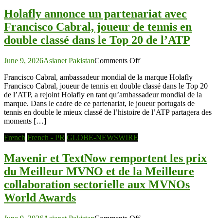
Holafly annonce un partenariat avec
Francisco Cabral, joueur de tennis en
double classé dans le Top 20 de l’ATP
on
June 9, 2026
Asianet Pakistan
Comments Off
Holafly
Francisco Cabral, ambassadeur mondial de la marque Holafly
annonce
Francisco Cabral, joueur de tennis en double classé dans le Top 20
un
de l’ATP, a rejoint Holafly en tant qu’ambassadeur mondial de la
partenariat
marque. Dans le cadre de ce partenariat, le joueur portugais de
avec
tennis en double le mieux classé de l’histoire de l’ATP partagera des
Francisco
moments […]
Cabral,
joueur
French
French - PR
GLOBE-NEWSWIRE
de
tennis
Mavenir et TextNow remportent les prix
en
double
du Meilleur MVNO et de la Meilleure
classé
collaboration sectorielle aux MVNOs
dans
le
World Awards
Top
20
on
de