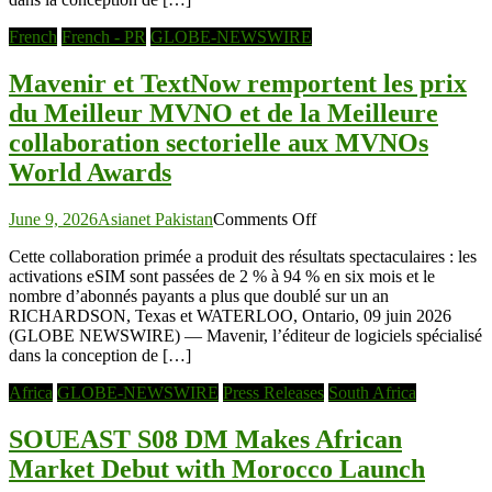
du
Meilleur
French
French - PR
GLOBE-NEWSWIRE
MVNO
et
Mavenir et TextNow remportent les prix
de
la
du Meilleur MVNO et de la Meilleure
Meilleure
collaboration sectorielle aux MVNOs
collaboration
sectorielle
World Awards
aux
MVNOs
on
World
June 9, 2026
Asianet Pakistan
Comments Off
Mavenir
Awards
Cette collaboration primée a produit des résultats spectaculaires : les
et
activations eSIM sont passées de 2 % à 94 % en six mois et le
TextNow
nombre d’abonnés payants a plus que doublé sur un an
remportent
RICHARDSON, Texas et WATERLOO, Ontario, 09 juin 2026
les
(GLOBE NEWSWIRE) — Mavenir, l’éditeur de logiciels spécialisé
prix
dans la conception de […]
du
Meilleur
Africa
GLOBE-NEWSWIRE
Press Releases
South Africa
MVNO
et
SOUEAST S08 DM Makes African
de
la
Market Debut with Morocco Launch
Meilleure