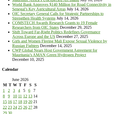
World Bank Approves $140 Million for Road Connectivity in
Senegal’s Key Agricultural Areas
July 14, 2026
OIC Secretary General Calls for Strategic Partnerships to
Strengthen Health Systems
July 14, 2026
COMSTECH Awards Research Grants to 19 Female
Researchers from OIC States
December 29, 2025
Shift Toward Far-Right Politics Redefines Governance
Across Europe and the US
December 27, 2025
Girls and Women Fleeing Mali Expose Sexual Violence by
Russian Fighters
December 14, 2025
CWP Global Nears Host Government Agreement for
Mauritania’s AMAN Green Hydrogen Project
December 10, 2025
Calendar
June 2026
M
T
W
T
F
S
S
1
2
3
4
5
6
7
8
9
10
11
12
13
14
15
16
17
18
19
20
21
22
23
24
25
26
27
28
29
30