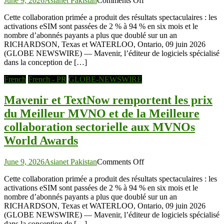
June 9, 2026
Asianet Pakistan
Comments Off
Mavenir
l’ATP
Cette collaboration primée a produit des résultats spectaculaires : les
et
activations eSIM sont passées de 2 % à 94 % en six mois et le
TextNow
nombre d’abonnés payants a plus que doublé sur un an
remportent
RICHARDSON, Texas et WATERLOO, Ontario, 09 juin 2026
les
(GLOBE NEWSWIRE) — Mavenir, l’éditeur de logiciels spécialisé
prix
dans la conception de […]
du
Meilleur
French
French - PR
GLOBE-NEWSWIRE
MVNO
et
Mavenir et TextNow remportent les prix
de
la
du Meilleur MVNO et de la Meilleure
Meilleure
collaboration sectorielle aux MVNOs
collaboration
sectorielle
World Awards
aux
MVNOs
on
World
June 9, 2026
Asianet Pakistan
Comments Off
Mavenir
Awards
Cette collaboration primée a produit des résultats spectaculaires : les
et
activations eSIM sont passées de 2 % à 94 % en six mois et le
TextNow
nombre d’abonnés payants a plus que doublé sur un an
remportent
RICHARDSON, Texas et WATERLOO, Ontario, 09 juin 2026
les
(GLOBE NEWSWIRE) — Mavenir, l’éditeur de logiciels spécialisé
prix
dans la conception de […]