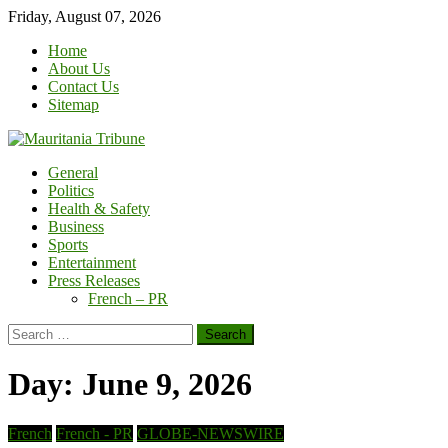
Skip
Friday, August 07, 2026
to
Home
content
About Us
Contact Us
Sitemap
General
Politics
Health & Safety
Business
Sports
Entertainment
Press Releases
French – PR
Search
for:
Day:
June 9, 2026
French
French - PR
GLOBE-NEWSWIRE